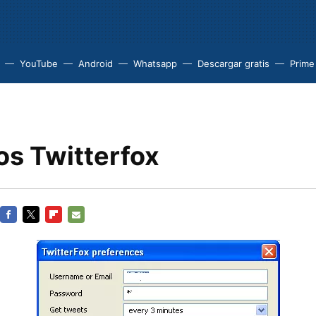
YouTube
Android
Whatsapp
Descargar gratis
Prime
s Twitterfox
FACEBOOK
TWITTER
FLIPBOARD
E-
MAIL