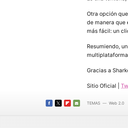
Otra opción que
de manera que e
más fácil: un clic
Resumiendo, una
multiplataforma
Gracias a Sharke
Sitio Oficial |
Tw
TEMAS
Web 2.0
Twitter
FACEBOOK
TWITTER
FLIPBOARD
E-
MAIL