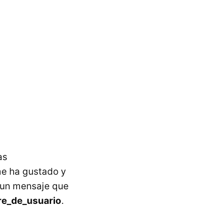
as
me ha gustado y
e un mensaje que
re_de_usuario
.