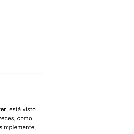
ter
, está visto
 veces, como
 simplemente,