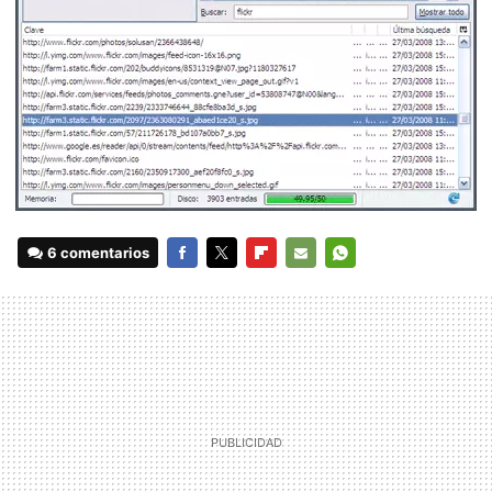
6 comentarios
FACEBOOK
TWITTER
FLIPBOARD
E-
WHATSAPP
MAIL