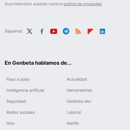
Suscribiéndote aceptas nuestra
política de privacidad
Síguenos
Twit
Fac
You
Tele
RSS
Flip
Link
ter
ebo
tub
gra
boa
edIn
ok
e
m
rd
En Genbeta hablamos de...
Paso a paso
Actualidad
Inteligencia artificial
Herramientas
Seguridad
Genbeta dev
Redes sociales
Laboral
timo
Netflix