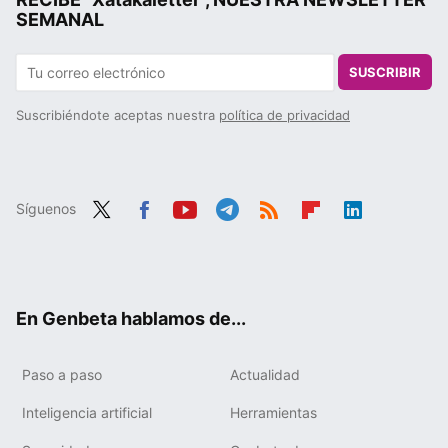
SEMANAL
SUSCRIBIR
Suscribiéndote aceptas nuestra
política de privacidad
Síguenos
Twit
Fac
You
Tele
RSS
Flip
Link
ter
ebo
tub
gra
boa
edIn
ok
e
m
rd
En Genbeta hablamos de...
Paso a paso
Actualidad
Inteligencia artificial
Herramientas