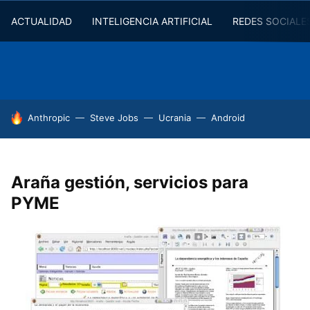
ACTUALIDAD
INTELIGENCIA ARTIFICIAL
REDES SOCIALE
HOY SE HABLA DE
Anthropic
Steve Jobs
Ucrania
Android
Araña gestión, servicios para
PYME