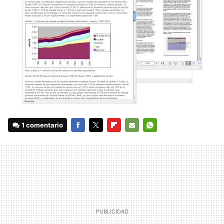
1 comentario
FACEBOOK
TWITTER
FLIPBOARD
E-
WHATSAPP
MAIL