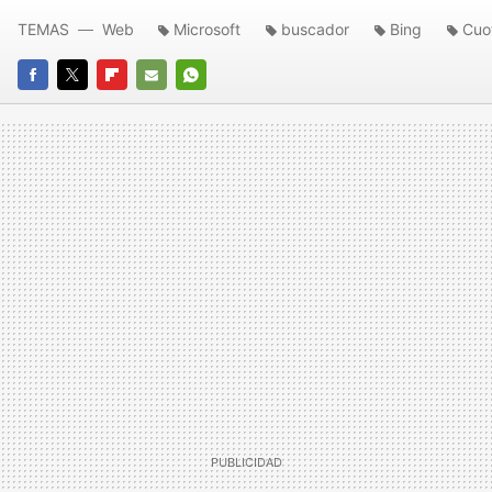
TEMAS
Web
Microsoft
buscador
Bing
Cuo
FACEBOOK
TWITTER
FLIPBOARD
E-
WHATSAPP
MAIL