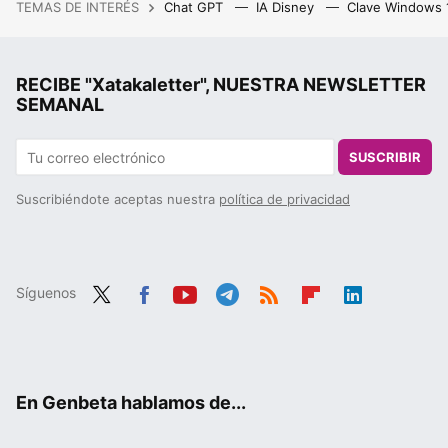
TEMAS DE INTERÉS
Chat GPT
IA Disney
Clave Windows
RECIBE "Xatakaletter", NUESTRA NEWSLETTER
SEMANAL
SUSCRIBIR
Suscribiéndote aceptas nuestra
política de privacidad
Síguenos
Twit
Fac
You
Tele
RSS
Flip
Link
ter
ebo
tub
gra
boa
edIn
ok
e
m
rd
En Genbeta hablamos de...