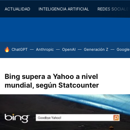
ACTUALIDAD
INTELIGENCIA ARTIFICIAL
REDES SOCIALE
HOY SE HABLA DE
ChatGPT
Anthropic
OpenAI
Generación Z
Google
Bing supera a Yahoo a nivel
mundial, según Statcounter