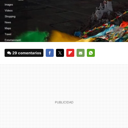
29 comentarios
FACEBOOK
TWITTER
FLIPBOARD
E-
WHATSAPP
MAIL