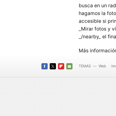
busca en un rad
hagamos la fot
accesible si pr
_Mirar fotos y 
_/nearby_ el fina
Más informació
TEMAS
Web
Im
FACEBOOK
TWITTER
FLIPBOARD
E-
MAIL