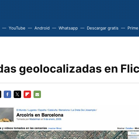
YouTube
Android
Whatsapp
Descargar gratis
Prime
as geolocalizadas en Fli
FACEBOOK
TWITTER
FLIPBOARD
E-
MAIL