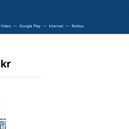
 Video
Google Play
Internet
Roblox
ckr