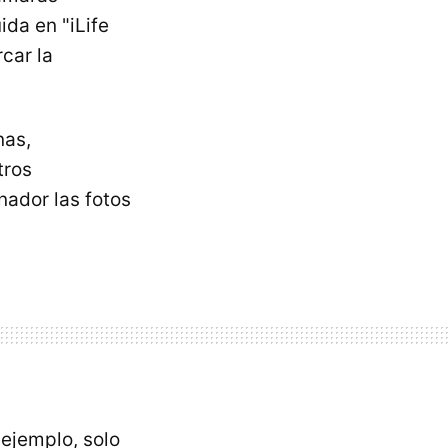
da en "iLife
car la
nas,
tros
nador las fotos
 ejemplo, solo