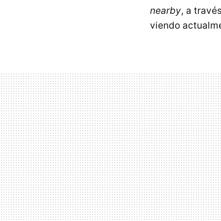
nearby
, a trav
viendo actualm