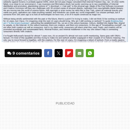
9 comentarios
FACEBOOK
TWITTER
FLIPBOARD
E-
WHATSAPP
MAIL