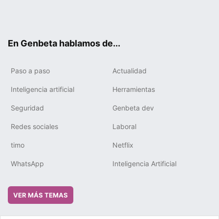
Twit
Fac
You
Tele
RSS
Flip
Link
ter
ebo
tub
gra
boa
edIn
ok
e
m
rd
En Genbeta hablamos de...
Paso a paso
Actualidad
Inteligencia artificial
Herramientas
Seguridad
Genbeta dev
Redes sociales
Laboral
timo
Netflix
WhatsApp
Inteligencia Artificial
VER MÁS TEMAS