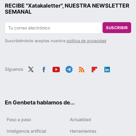
RECIBE "Xatakaletter", NUESTRA NEWSLETTER
SEMANAL
SUSCRIBIR
Suscribiéndote aceptas nuestra
política de privacidad
Síguenos
Twit
Fac
You
Tele
RSS
Flip
Link
ter
ebo
tub
gra
boa
edIn
ok
e
m
rd
En Genbeta hablamos de...
Paso a paso
Actualidad
Inteligencia artificial
Herramientas