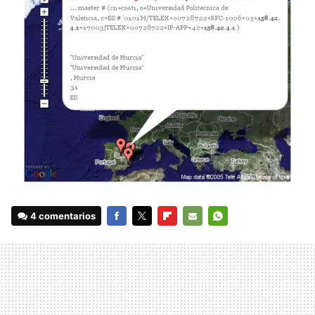
4 comentarios
FACEBOOK
TWITTER
FLIPBOARD
E-
WHATSAPP
MAIL