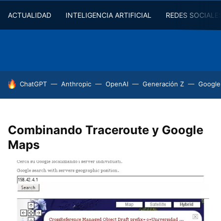
ACTUALIDAD
INTELIGENCIA ARTIFICIAL
REDES SOCIALE
HOY SE HABLA DE
ChatGPT
Anthropic
OpenAI
Generación Z
Google
Combinando Traceroute y Google
Maps