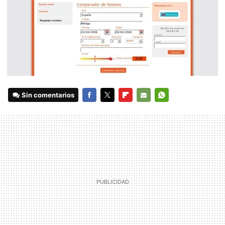
Sin comentarios
FACEBOOK
TWITTER
FLIPBOARD
E-
WHATSAPP
MAIL