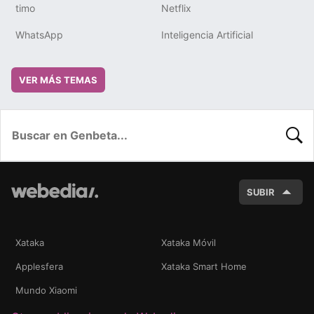
timo
Netflix
WhatsApp
Inteligencia Artificial
VER MÁS TEMAS
BUSC
SUBIR
Xataka
Xataka Móvil
Applesfera
Xataka Smart Home
Mundo Xiaomi