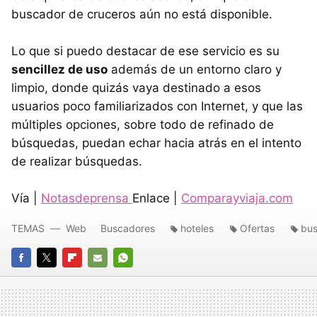
buscador de cruceros aún no está disponible.
Lo que si puedo destacar de ese servicio es su
sencillez de uso
además de un entorno claro y
limpio, donde quizás vaya destinado a esos
usuarios poco familiarizados con Internet, y que las
múltiples opciones, sobre todo de refinado de
búsquedas, puedan echar hacia atrás en el intento
de realizar búsquedas.
Vía |
Notasdeprensa
Enlace |
Comparayviaja.com
TEMAS
Web
Buscadores
hoteles
Ofertas
bu
FACEBOOK
TWITTER
FLIPBOARD
E-
WHATSAPP
MAIL