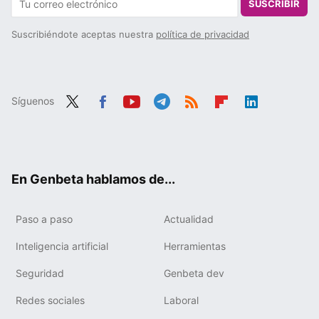
SUSCRIBIR
Suscribiéndote aceptas nuestra
política de privacidad
Síguenos
Twit
Fac
You
Tele
RSS
Flip
Link
ter
ebo
tub
gra
boa
edIn
ok
e
m
rd
En Genbeta hablamos de...
Paso a paso
Actualidad
Inteligencia artificial
Herramientas
Seguridad
Genbeta dev
Redes sociales
Laboral