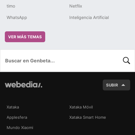
timo
Netflix
WhatsApp
Inteligencia Artificial
VER MÁS TEMAS
BUSC
SUBIR
Xataka
Xataka Móvil
Applesfera
Xataka Smart Home
Mundo Xiaomi