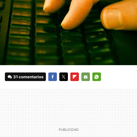
31 comentarios
FACEBOOK
TWITTER
FLIPBOARD
E-
WHATSAPP
MAIL