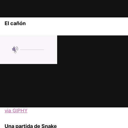
via GIPHY
El cañón
via GIPHY
Una partida de Snake