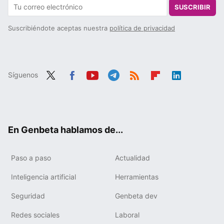
SUSCRIBIR
Suscribiéndote aceptas nuestra
política de privacidad
Síguenos
Twit
Fac
You
Tele
RSS
Flip
Link
ter
ebo
tub
gra
boa
edIn
ok
e
m
rd
En Genbeta hablamos de...
Paso a paso
Actualidad
Inteligencia artificial
Herramientas
Seguridad
Genbeta dev
Redes sociales
Laboral