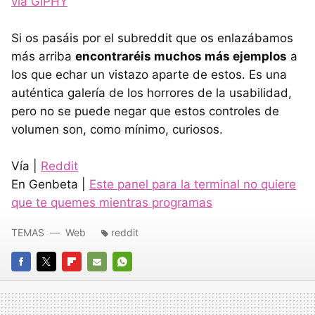
via GIPHY
Si os pasáis por el subreddit que os enlazábamos
más arriba
encontraréis muchos más ejemplos
a
los que echar un vistazo aparte de estos. Es una
auténtica galería de los horrores de la usabilidad,
pero no se puede negar que estos controles de
volumen son, como mínimo, curiosos.
Vía |
Reddit
En Genbeta |
Este panel para la terminal no quiere
que te quemes mientras programas
TEMAS
Web
reddit
FACEBOOK
TWITTER
FLIPBOARD
E-
WHATSAPP
MAIL