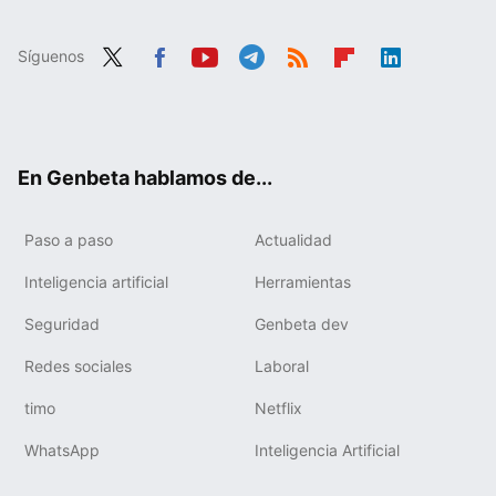
Síguenos
Twit
Fac
You
Tele
RSS
Flip
Link
ter
ebo
tub
gra
boa
edIn
ok
e
m
rd
En Genbeta hablamos de...
Paso a paso
Actualidad
Inteligencia artificial
Herramientas
Seguridad
Genbeta dev
Redes sociales
Laboral
timo
Netflix
WhatsApp
Inteligencia Artificial