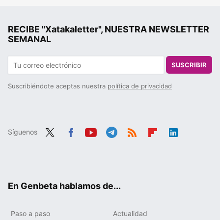
RECIBE "Xatakaletter", NUESTRA NEWSLETTER
SEMANAL
SUSCRIBIR
Suscribiéndote aceptas nuestra
política de privacidad
Síguenos
Twit
Fac
You
Tele
RSS
Flip
Link
ter
ebo
tub
gra
boa
edIn
ok
e
m
rd
En Genbeta hablamos de...
Paso a paso
Actualidad