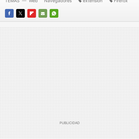
TEMAS
Web
Navegadores
extension
Firefox
FACEBOOK
TWITTER
FLIPBOARD
E-
WHATSAPP
MAIL