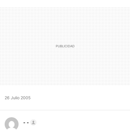
FACEBOOK
TWITTER
FLIPBOARD
E-
WHATSAPP
MAIL
26 Julio 2005
- -