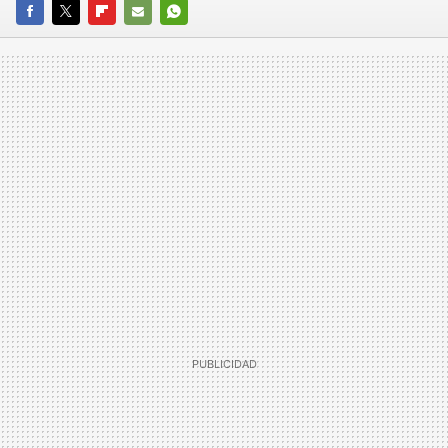
FACEBOOK
TWITTER
FLIPBOARD
E-
WHATSAPP
MAIL