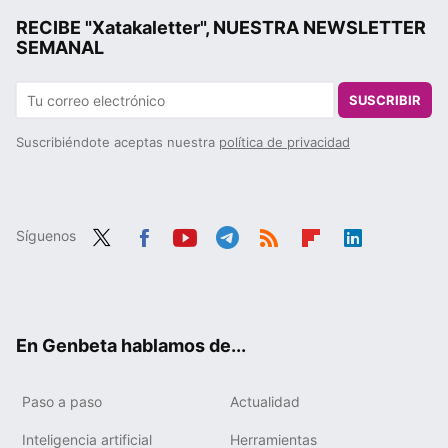
RECIBE "Xatakaletter", NUESTRA NEWSLETTER
SEMANAL
SUSCRIBIR
Suscribiéndote aceptas nuestra
política de privacidad
Síguenos
Twit
Fac
You
Tele
RSS
Flip
Link
ter
ebo
tub
gra
boa
edIn
ok
e
m
rd
En Genbeta hablamos de...
Paso a paso
Actualidad
Inteligencia artificial
Herramientas