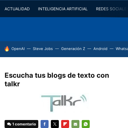
ACTUALIDAD
INTELIGENCIA ARTIFICIAL
REDES SOCIALE
HOY SE HABLA DE
OpenAI
Steve Jobs
Generación Z
Android
Whats
Escucha tus blogs de texto con
talkr
1 comentario