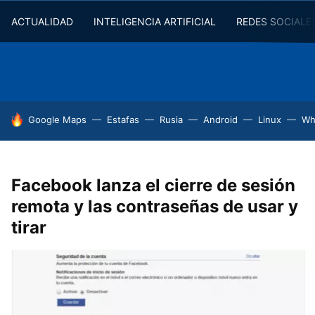
ACTUALIDAD
INTELIGENCIA ARTIFICIAL
REDES SOCIALE
HOY SE HABLA DE
Google Maps
Estafas
Rusia
Android
Linux
Wh
Facebook lanza el cierre de sesión
remota y las contraseñas de usar y
tirar