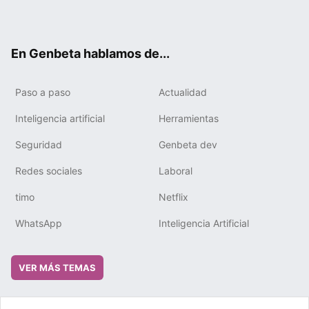
ter
ebo
tub
gra
boa
edIn
ok
e
m
rd
En Genbeta hablamos de...
Paso a paso
Actualidad
Inteligencia artificial
Herramientas
Seguridad
Genbeta dev
Redes sociales
Laboral
timo
Netflix
WhatsApp
Inteligencia Artificial
VER MÁS TEMAS