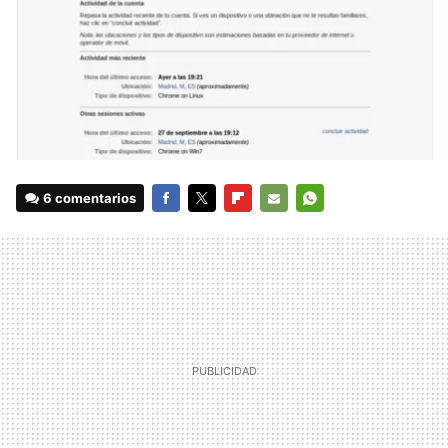
6 comentarios
FACEBOOK
TWITTER
FLIPBOARD
E-
WHATSAPP
MAIL