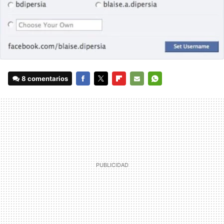
8 comentarios
FACEBOOK
TWITTER
FLIPBOARD
E-
WHATSAPP
MAIL