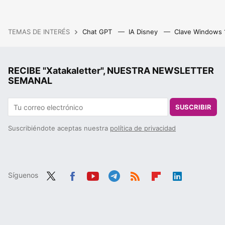
TEMAS DE INTERÉS
Chat GPT
IA Disney
Clave Windows
RECIBE "Xatakaletter", NUESTRA NEWSLETTER
SEMANAL
SUSCRIBIR
Suscribiéndote aceptas nuestra
política de privacidad
Síguenos
Twit
Fac
You
Tele
RSS
Flip
Link
ter
ebo
tub
gra
boa
edIn
ok
e
m
rd