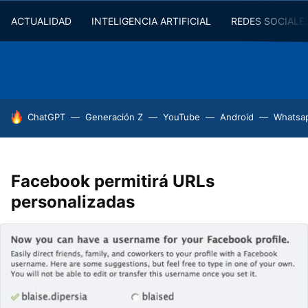
ACTUALIDAD
INTELIGENCIA ARTIFICIAL
REDES SOCIALE
HOY SE HABLA DE
ChatGPT
Generación Z
YouTube
Android
Whatsa
Facebook permitirá URLs
personalizadas