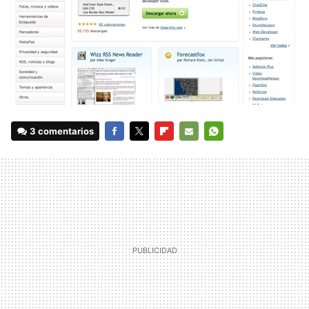
3 comentarios
FACEBOOK
TWITTER
FLIPBOARD
E-
WHATSAPP
MAIL