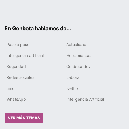
Twit
Fac
You
Tele
RSS
Flip
Link
ter
ebo
tub
gra
boa
edIn
ok
e
m
rd
En Genbeta hablamos de...
Paso a paso
Actualidad
Inteligencia artificial
Herramientas
Seguridad
Genbeta dev
Redes sociales
Laboral
timo
Netflix
WhatsApp
Inteligencia Artificial
VER MÁS TEMAS