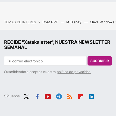
TEMAS DE INTERÉS
Chat GPT
IA Disney
Clave Windows
RECIBE "Xatakaletter", NUESTRA NEWSLETTER
SEMANAL
SUSCRIBIR
Suscribiéndote aceptas nuestra
política de privacidad
Síguenos
Twit
Fac
You
Tele
RSS
Flip
Link
ter
ebo
tub
gra
boa
edIn