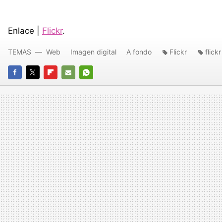
Enlace |
Flickr
.
TEMAS
Web
Imagen digital
A fondo
Flickr
flick
FACEBOOK
TWITTER
FLIPBOARD
E-
WHATSAPP
MAIL