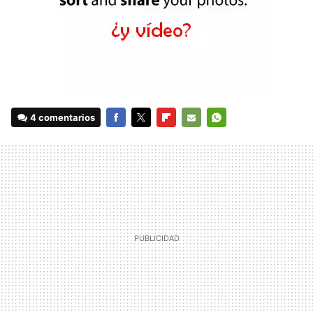
4 comentarios
FACEBOOK
TWITTER
FLIPBOARD
E-
WHATSAPP
MAIL