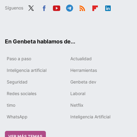
Síguenos
Twit
Fac
You
Tele
RSS
Flip
Link
ter
ebo
tub
gra
boa
edIn
ok
e
m
rd
En Genbeta hablamos de...
Paso a paso
Actualidad
Inteligencia artificial
Herramientas
Seguridad
Genbeta dev
Redes sociales
Laboral
timo
Netflix
WhatsApp
Inteligencia Artificial
VER MÁS TEMAS