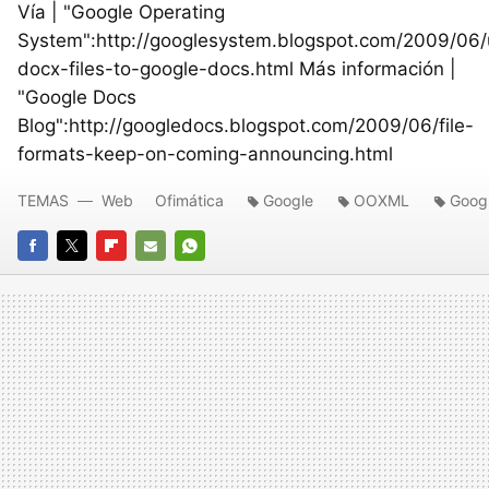
Vía | "Google Operating
System":http://googlesystem.blogspot.com/2009/06/
docx-files-to-google-docs.html Más información |
"Google Docs
Blog":http://googledocs.blogspot.com/2009/06/file-
formats-keep-on-coming-announcing.html
TEMAS
Web
Ofimática
Google
OOXML
Goog
FACEBOOK
TWITTER
FLIPBOARD
E-
WHATSAPP
MAIL