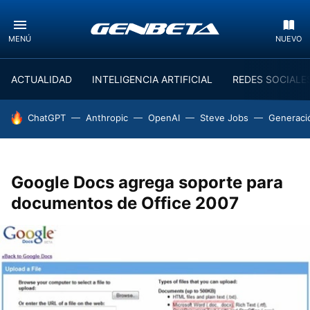
MENÚ
NUEVO
ACTUALIDAD
INTELIGENCIA ARTIFICIAL
REDES SOCIALE
HOY SE HABLA DE
ChatGPT
Anthropic
OpenAI
Steve Jobs
Generaci
Google Docs agrega soporte para
documentos de Office 2007