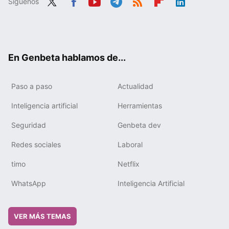
Síguenos
Twit
Fac
You
Tele
RSS
Flip
Link
ter
ebo
tub
gra
boa
edIn
ok
e
m
rd
En Genbeta hablamos de...
Paso a paso
Actualidad
Inteligencia artificial
Herramientas
Seguridad
Genbeta dev
Redes sociales
Laboral
timo
Netflix
WhatsApp
Inteligencia Artificial
VER MÁS TEMAS