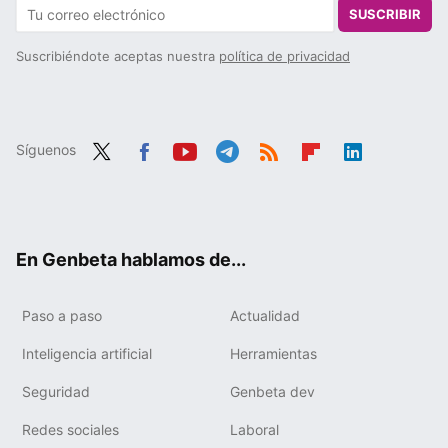
SUSCRIBIR
Suscribiéndote aceptas nuestra
política de privacidad
Síguenos
Twit
Fac
You
Tele
RSS
Flip
Link
ter
ebo
tub
gra
boa
edIn
ok
e
m
rd
En Genbeta hablamos de...
Paso a paso
Actualidad
Inteligencia artificial
Herramientas
Seguridad
Genbeta dev
Redes sociales
Laboral