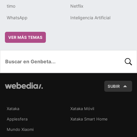
timo
Netflix
WhatsApp
Inteligencia Artificial
VER MÁS TEMAS
BUSC
SUBIR
Xataka
Xataka Móvil
Applesfera
Xataka Smart Home
Mundo Xiaomi