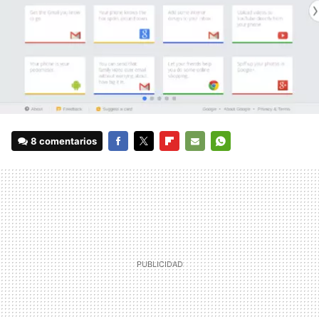
8 comentarios
FACEBOOK
TWITTER
FLIPBOARD
E-
WHATSAPP
MAIL