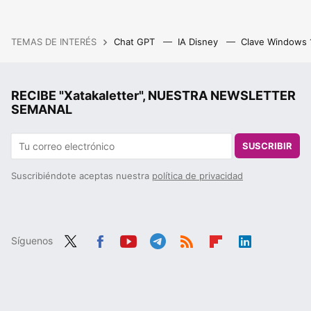
TEMAS DE INTERÉS
Chat GPT
IA Disney
Clave Windows
RECIBE "Xatakaletter", NUESTRA NEWSLETTER
SEMANAL
SUSCRIBIR
Suscribiéndote aceptas nuestra
política de privacidad
Síguenos
Twit
Fac
You
Tele
RSS
Flip
Link
ter
ebo
tub
gra
boa
edIn
ok
e
m
rd