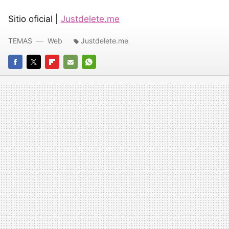
Sitio oficial |
Justdelete.me
TEMAS
Web
Justdelete.me
FACEBOOK
TWITTER
FLIPBOARD
E-
WHATSAPP
MAIL