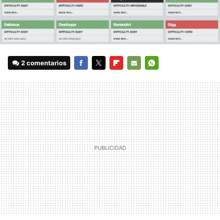
2 comentarios
FACEBOOK
TWITTER
FLIPBOARD
E-
WHATSAPP
MAIL