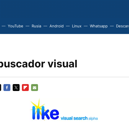
YouTube
Rusia
Android
Linux
Whatsapp
Descarg
 buscador visual
FACEBOOK
TWITTER
FLIPBOARD
E-
MAIL