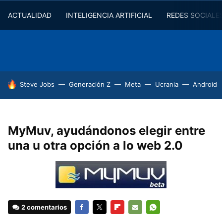
ACTUALIDAD
INTELIGENCIA ARTIFICIAL
REDES SOCIALE
HOY SE HABLA DE
Steve Jobs
Generación Z
Meta
Ucrania
Android
MyMuv, ayudándonos elegir entre
una u otra opción a lo web 2.0
2 comentarios
FACEBOOK
TWITTER
FLIPBOARD
E-
WHATSAPP