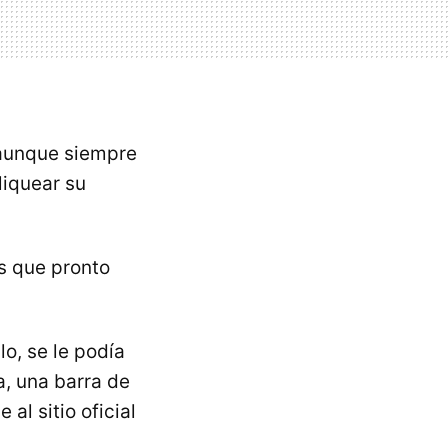
 aunque siempre
liquear su
s que pronto
o, se le podía
a, una barra de
al sitio oficial