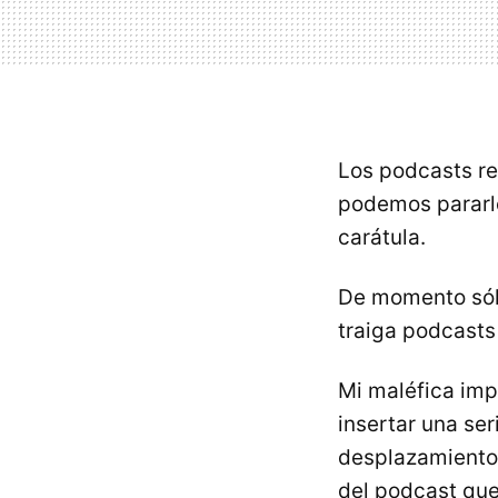
Los podcasts re
podemos pararlo
carátula.
De momento sól
traiga podcasts
Mi maléfica imp
insertar una se
desplazamiento p
del podcast qu