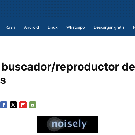
Rusia
Android
Linux
Whatsapp
Descargar gratis
P
, buscador/reproductor d
s
FACEBOOK
TWITTER
FLIPBOARD
E-
MAIL