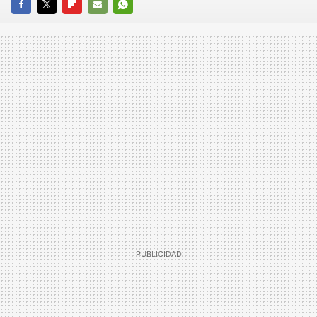
FACEBOOK
TWITTER
FLIPBOARD
E-
WHATSAPP
MAIL