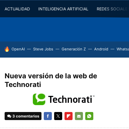
ACTUALIDAD
INTELIGENCIA ARTIFICIAL
REDES SOCIALE
HOY SE HABLA DE
OpenAI
Steve Jobs
Generación Z
Android
Whats
Nueva versión de la web de
Technorati
3 comentarios
FACEBOOK
TWITTER
FLIPBOARD
E-
WHATSAPP