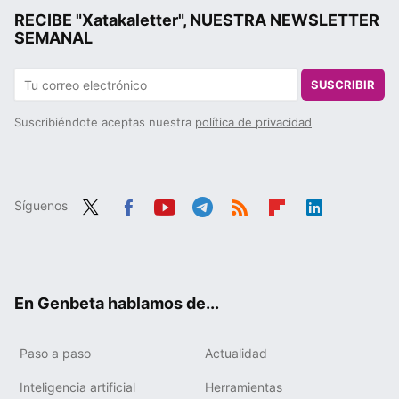
RECIBE "Xatakaletter", NUESTRA NEWSLETTER
SEMANAL
SUSCRIBIR
Suscribiéndote aceptas nuestra
política de privacidad
Síguenos
Twit
Fac
You
Tele
RSS
Flip
Link
ter
ebo
tub
gra
boa
edIn
ok
e
m
rd
En Genbeta hablamos de...
Paso a paso
Actualidad
Inteligencia artificial
Herramientas