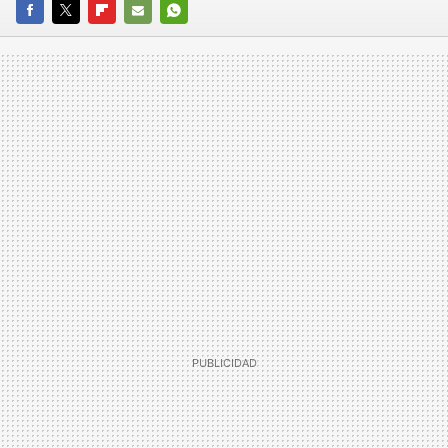
FACEBOOK
TWITTER
FLIPBOARD
E-
WHATSAPP
MAIL