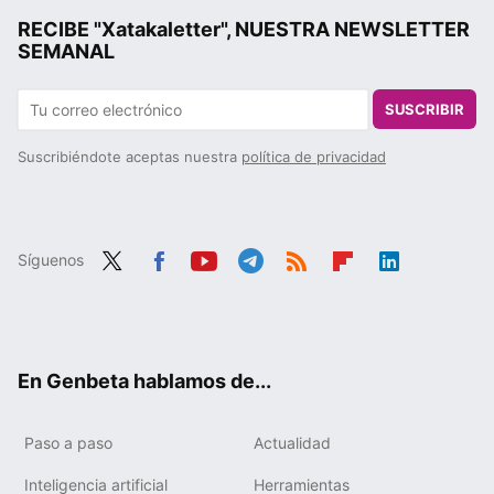
RECIBE "Xatakaletter", NUESTRA NEWSLETTER
SEMANAL
SUSCRIBIR
Suscribiéndote aceptas nuestra
política de privacidad
Síguenos
Twit
Fac
You
Tele
RSS
Flip
Link
ter
ebo
tub
gra
boa
edIn
ok
e
m
rd
En Genbeta hablamos de...
Paso a paso
Actualidad
Inteligencia artificial
Herramientas