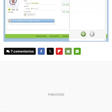
7 comentarios
FACEBOOK
TWITTER
FLIPBOARD
E-
WHATSAPP
MAIL