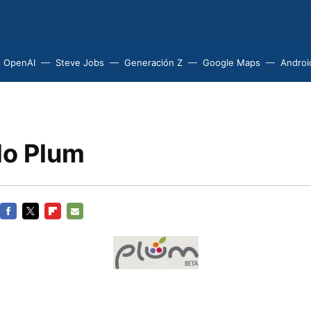
OpenAI
Steve Jobs
Generación Z
Google Maps
Androi
o Plum
FACEBOOK
TWITTER
FLIPBOARD
E-
MAIL