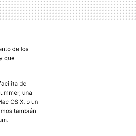
ento de los
 y que
acilita de
Plummer, una
Mac OS X, o un
demos también
um.