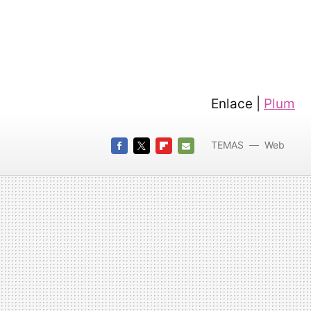
Enlace |
Plum
TEMAS
Web
FACEBOOK
TWITTER
FLIPBOARD
E-
MAIL