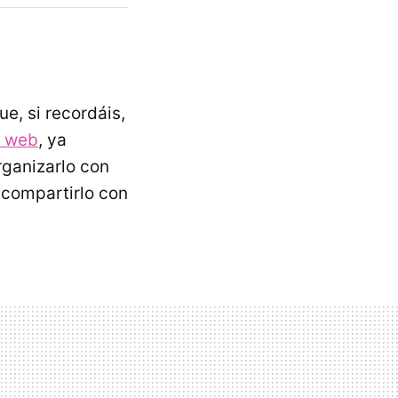
e, si recordáis,
a web
, ya
rganizarlo con
compartirlo con