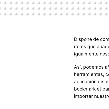
Dispone de comp
items que añade
igualmente noso
Así, podemos añ
herramientas, c
aplicación disp
bookmarklet pa
importar nuest