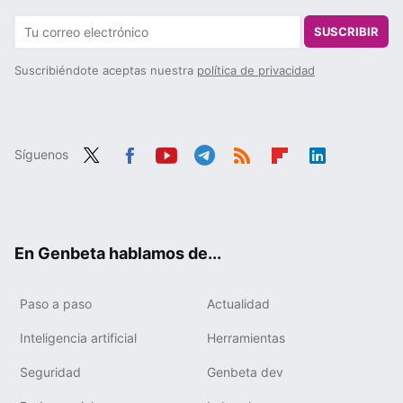
SUSCRIBIR
Suscribiéndote aceptas nuestra
política de privacidad
Síguenos
Twit
Fac
You
Tele
RSS
Flip
Link
ter
ebo
tub
gra
boa
edIn
ok
e
m
rd
En Genbeta hablamos de...
Paso a paso
Actualidad
Inteligencia artificial
Herramientas
Seguridad
Genbeta dev