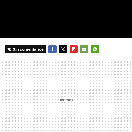
Sin comentarios
FACEBOOK
TWITTER
FLIPBOARD
E-
WHATSAPP
MAIL