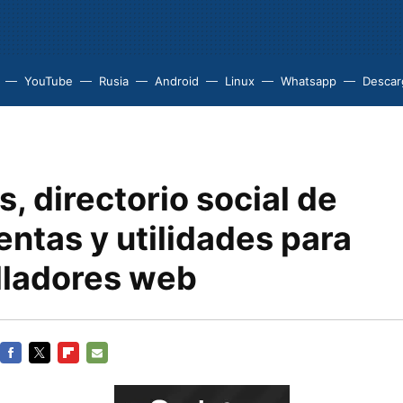
YouTube
Rusia
Android
Linux
Whatsapp
Descarg
s, directorio social de
ntas y utilidades para
lladores web
FACEBOOK
TWITTER
FLIPBOARD
E-
MAIL