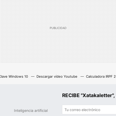
Clave Windows 10
Descargar vídeo Youtube
Calculadora IRPF 
as
Z library
Netflix con anuncios
Eliminar cuenta Instagram
RECIBE "Xatakalette
Inteligencia artificial