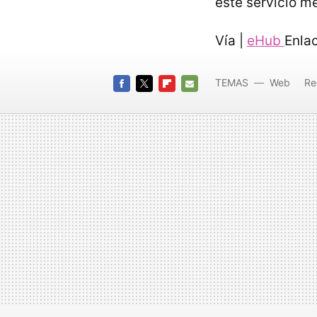
este servicio m
Vía |
eHub
Enla
TEMAS
Web
Re
FACEBOOK
TWITTER
FLIPBOARD
E-
MAIL