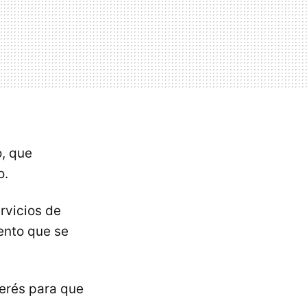
o, que
o.
rvicios de
ento que se
erés para que