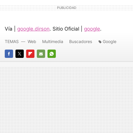
Vía |
google.dirson
. Sitio Oficial |
google
.
TEMAS
Web
Multimedia
Buscadores
Google
FACEBOOK
TWITTER
FLIPBOARD
E-
WHATSAPP
MAIL