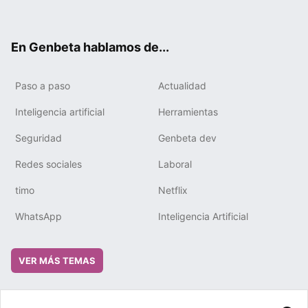
ter
ebo
tub
gra
boa
edIn
ok
e
m
rd
En Genbeta hablamos de...
Paso a paso
Actualidad
Inteligencia artificial
Herramientas
Seguridad
Genbeta dev
Redes sociales
Laboral
timo
Netflix
WhatsApp
Inteligencia Artificial
VER MÁS TEMAS