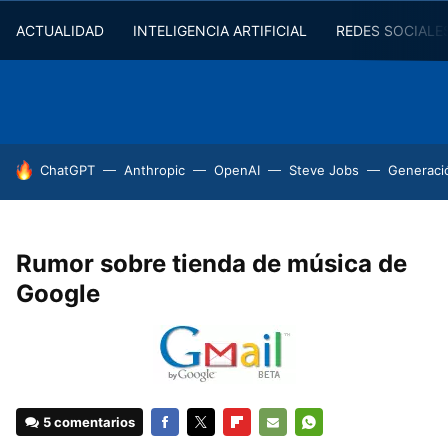
ACTUALIDAD
INTELIGENCIA ARTIFICIAL
REDES SOCIALE
HOY SE HABLA DE
ChatGPT
Anthropic
OpenAI
Steve Jobs
Generaci
Rumor sobre tienda de música de
Google
5 comentarios