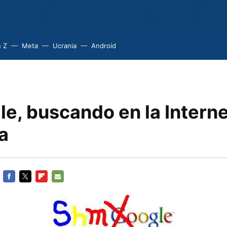
 Z
Meta
Ucrania
Android
e, buscando en la Interne
a
FACEBOOK
TWITTER
FLIPBOARD
E-
MAIL