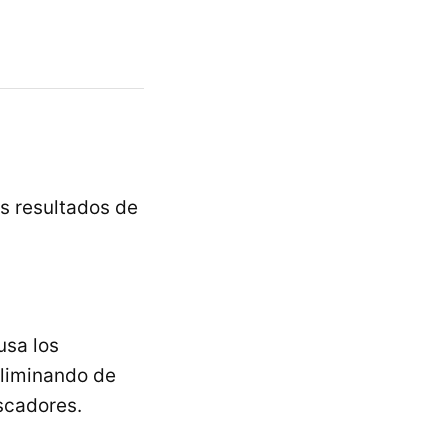
os resultados de
usa los
eliminando de
uscadores.