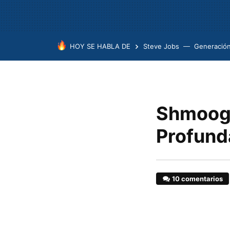
HOY SE HABLA DE
Steve Jobs
Generación
Shmoogl
Profund
10 comentarios