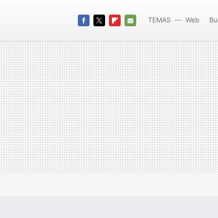
TEMAS
Web
Bu
FACEBOOK
TWITTER
FLIPBOARD
E-
MAIL