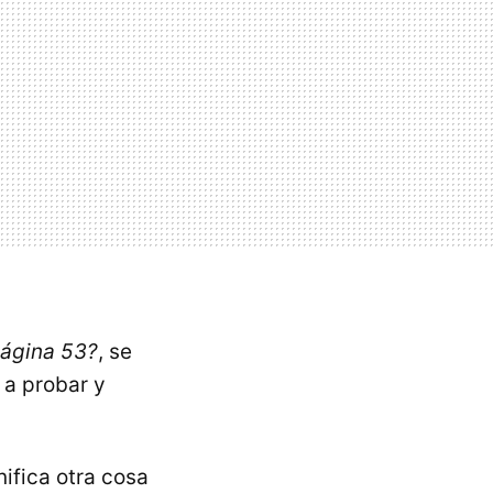
página 53?
, se
a probar y
ifica otra cosa