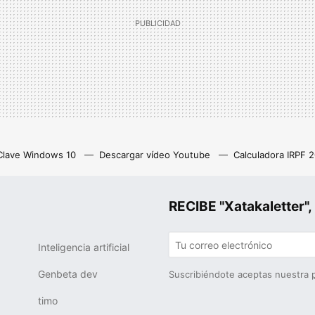
Clave Windows 10
Descargar vídeo Youtube
Calculadora IRPF 
as
Z library
Netflix con anuncios
Eliminar cuenta Instagram
RECIBE "Xatakalette
Inteligencia artificial
Genbeta dev
Suscribiéndote aceptas nuestra
timo