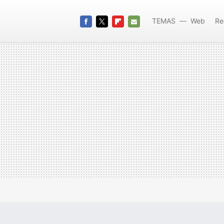
TEMAS
Web
Re
FACEBOOK
TWITTER
FLIPBOARD
E-
MAIL