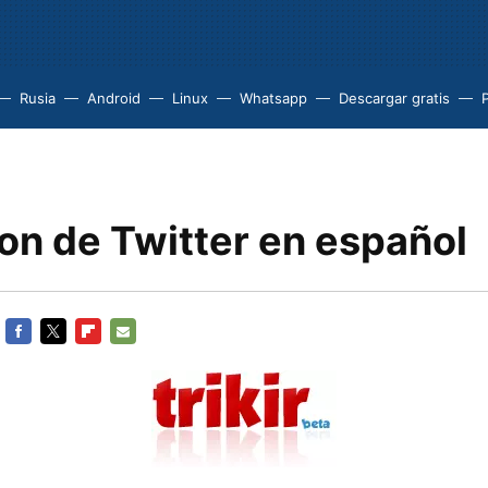
Rusia
Android
Linux
Whatsapp
Descargar gratis
P
clon de Twitter en español
FACEBOOK
TWITTER
FLIPBOARD
E-
MAIL