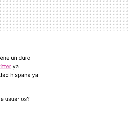
iene un duro
itter
ya
idad hispana ya
de usuarios?