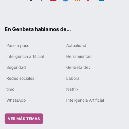
Twit
Fac
You
Tele
RSS
Flip
Link
ter
ebo
tub
gra
boa
edIn
ok
e
m
rd
En Genbeta hablamos de...
Paso a paso
Actualidad
Inteligencia artificial
Herramientas
Seguridad
Genbeta dev
Redes sociales
Laboral
timo
Netflix
WhatsApp
Inteligencia Artificial
VER MÁS TEMAS