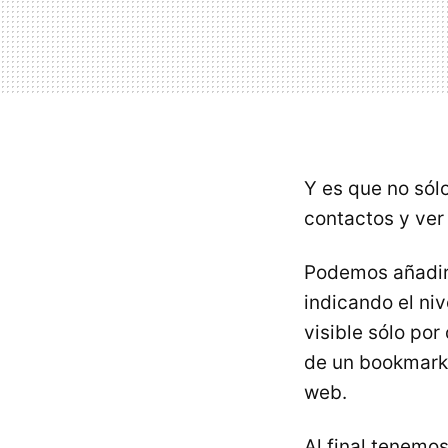
Y es que no sól
contactos y ver 
Podemos añadir
indicando el niv
visible sólo po
de un bookmarkle
web.
Al final tenemo