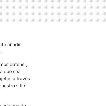
ite añadir
s.
mos obtener,
ra que sea
jetos a través
uestro sitio
 cada una de