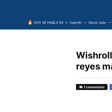
HOY SE HABLA DE
OpenAI
Steve Jobs
Wishroll
reyes m
1 comentario
F