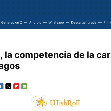
Generación Z
Android
Whatsapp
Descargar gratis
Prim
, la competencia de la car
agos
ACEBOOK
TWITTER
FLIPBOARD
E-
MAIL