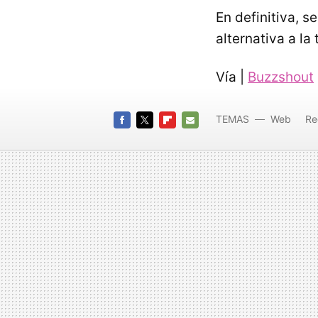
En definitiva, s
alternativa a la
Vía |
Buzzshout
TEMAS
Web
Re
FACEBOOK
TWITTER
FLIPBOARD
E-
MAIL