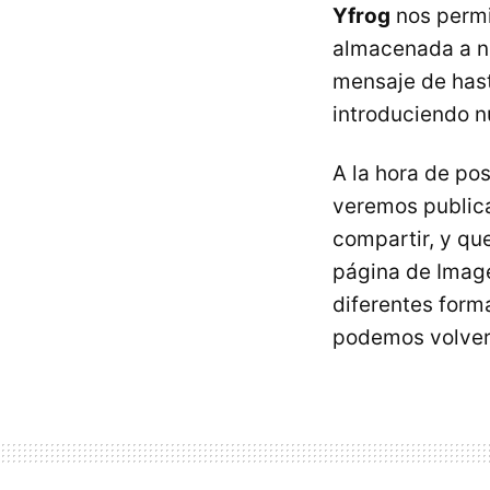
Yfrog
nos permi
almacenada a ni
mensaje de has
introduciendo n
A la hora de po
veremos public
compartir, y qu
página de Imag
diferentes form
podemos volver 