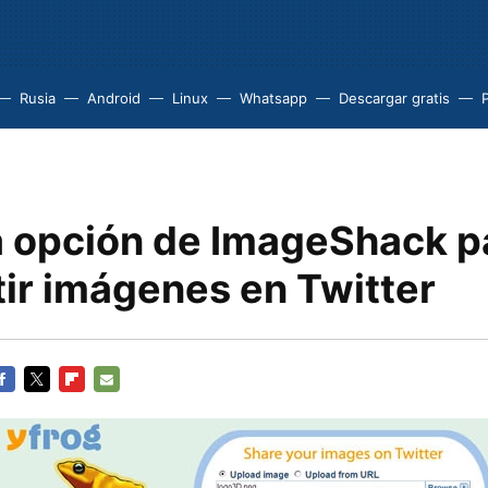
Rusia
Android
Linux
Whatsapp
Descargar gratis
P
la opción de ImageShack p
ir imágenes en Twitter
ACEBOOK
TWITTER
FLIPBOARD
E-
MAIL