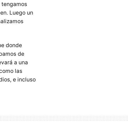
e tengamos
gen. Luego un
nalizamos
ine donde
abamos de
evará a una
 como las
ios, e incluso