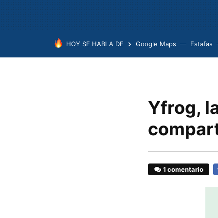
HOY SE HABLA DE
Google Maps
Estafas
Yfrog, 
compart
1 comentario
F