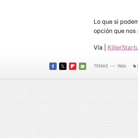
Lo que si podem
opción que nos 
Vía |
KillerStart
TEMAS
Web
FACEBOOK
TWITTER
FLIPBOARD
E-
MAIL