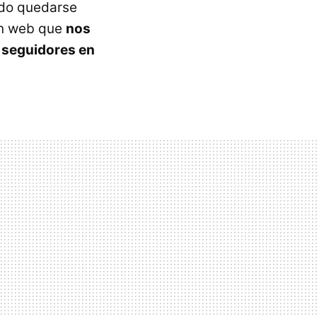
ido quedarse
ón web que
nos
s seguidores en