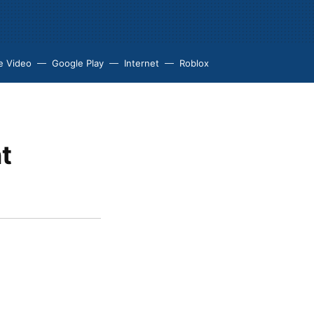
e Video
Google Play
Internet
Roblox
nt