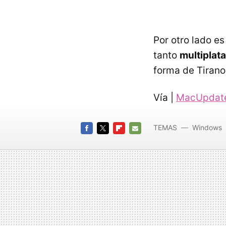
Por otro lado es
tanto
multiplat
forma de Tirano
Vía |
MacUpdat
TEMAS
Windows
FACEBOOK
TWITTER
FLIPBOARD
E-
MAIL