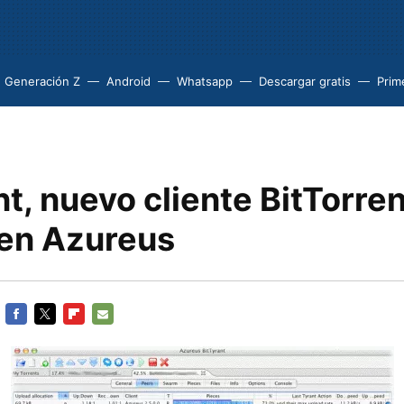
Generación Z
Android
Whatsapp
Descargar gratis
Prim
nt, nuevo cliente BitTorre
en Azureus
FACEBOOK
TWITTER
FLIPBOARD
E-
MAIL