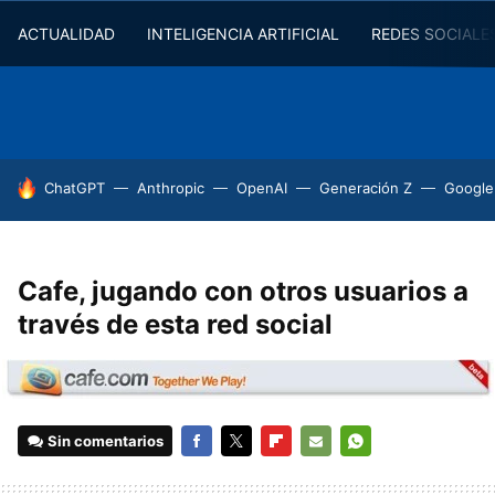
ACTUALIDAD
INTELIGENCIA ARTIFICIAL
REDES SOCIALE
HOY SE HABLA DE
ChatGPT
Anthropic
OpenAI
Generación Z
Google
Cafe, jugando con otros usuarios a
través de esta red social
Sin comentarios
FACEBOOK
TWITTER
FLIPBOARD
E-
WHATSAPP