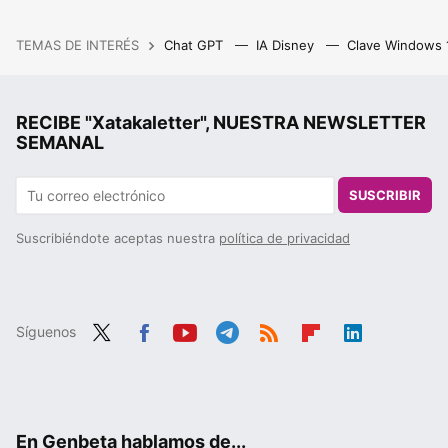
TEMAS DE INTERÉS
Chat GPT
IA Disney
Clave Windows
RECIBE "Xatakaletter", NUESTRA NEWSLETTER
SEMANAL
SUSCRIBIR
Suscribiéndote aceptas nuestra
política de privacidad
Síguenos
Twit
Fac
You
Tele
RSS
Flip
Link
ter
ebo
tub
gra
boa
edIn
ok
e
m
rd
En Genbeta hablamos de...