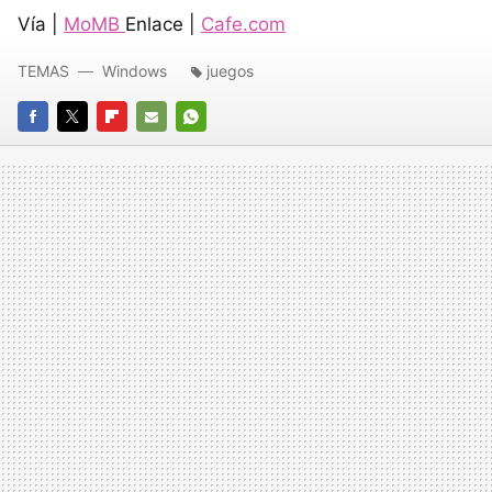
Vía |
MoMB
Enlace |
Cafe.com
TEMAS
Windows
juegos
FACEBOOK
TWITTER
FLIPBOARD
E-
WHATSAPP
MAIL