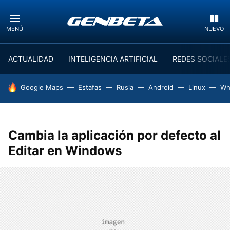
MENÚ
NUEVO
ACTUALIDAD
INTELIGENCIA ARTIFICIAL
REDES SOCIALE
HOY SE HABLA DE
Google Maps
Estafas
Rusia
Android
Linux
Wh
Cambia la aplicación por defecto al
Editar en Windows