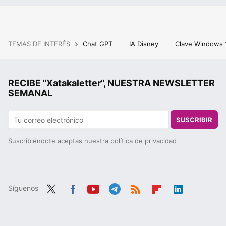
TEMAS DE INTERÉS
Chat GPT
IA Disney
Clave Windows
RECIBE "Xatakaletter", NUESTRA NEWSLETTER
SEMANAL
SUSCRIBIR
Suscribiéndote aceptas nuestra
política de privacidad
Síguenos
Twit
Fac
You
Tele
RSS
Flip
Link
ter
ebo
tub
gra
boa
edIn