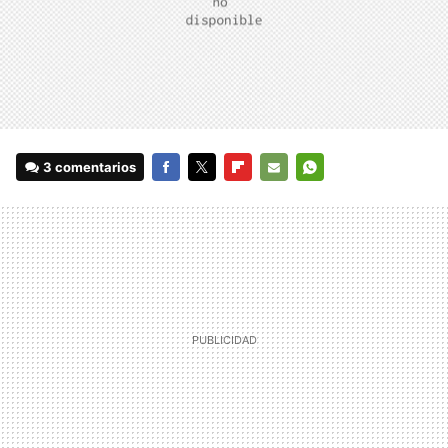
3 comentarios
FACEBOOK
TWITTER
FLIPBOARD
E-
WHATSAPP
MAIL