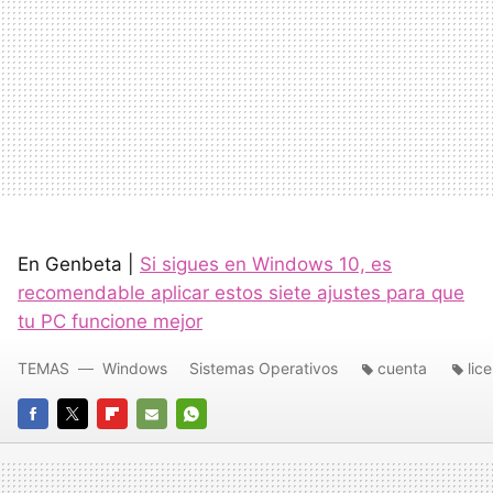
En Genbeta |
Si sigues en Windows 10, es
recomendable aplicar estos siete ajustes para que
tu PC funcione mejor
TEMAS
Windows
Sistemas Operativos
cuenta
lic
FACEBOOK
TWITTER
FLIPBOARD
E-
WHATSAPP
MAIL