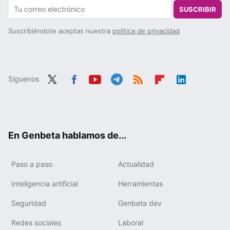
SUSCRIBIR
Suscribiéndote aceptas nuestra
política de privacidad
Síguenos
Twit
Fac
You
Tele
RSS
Flip
Link
ter
ebo
tub
gra
boa
edIn
ok
e
m
rd
En Genbeta hablamos de...
Paso a paso
Actualidad
Inteligencia artificial
Herramientas
Seguridad
Genbeta dev
Redes sociales
Laboral