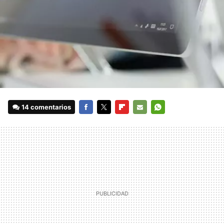
14 comentarios
FACEBOOK
TWITTER
FLIPBOARD
E-
WHATSAPP
MAIL