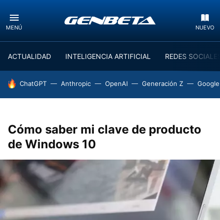
MENÚ
NUEVO
ACTUALIDAD
INTELIGENCIA ARTIFICIAL
REDES SOCIALE
HOY SE HABLA DE
ChatGPT
Anthropic
OpenAI
Generación Z
Google
Cómo saber mi clave de producto
de Windows 10