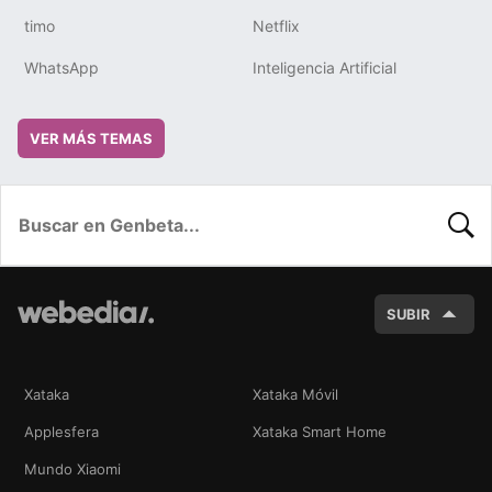
timo
Netflix
WhatsApp
Inteligencia Artificial
VER MÁS TEMAS
BUSC
SUBIR
Xataka
Xataka Móvil
Applesfera
Xataka Smart Home
Mundo Xiaomi