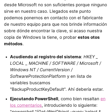
desde Microsoft no son suficientes porque ninguno
sirve en nuestro caso. Llegados este punto
podemos ponernos en contacto con el fabricante
de nuestro equipo para que nos brinde información
sobre dónde encontrar la clave, si acaso nuestra
copia de Windows la tiene, o probar
estos otos
métodos
.
Acudiendo al registro del sistema
:
HKEY _
LOCAL _ MACHINE / SOFTWARE / Microsoft /
Windows NT / CurrentVersion /
SoftwareProtectionPlatform
y en lista de
variables buscamos
"BackupProductKeyDefault". Ahí debería estar.
Ejecutando PowerShell
, como bien resaltan
en
los comentarios
, introduciendo lo siguiente:
"
powershell "(Get-WmiObject -query ‘select *