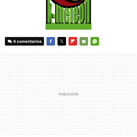
4 comentarios
FACEBOOK
TWITTER
FLIPBOARD
E-
WHATSAPP
MAIL