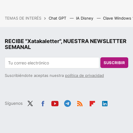
TEMAS DE INTERÉS
Chat GPT
IA Disney
Clave Windows
RECIBE "Xatakaletter", NUESTRA NEWSLETTER
SEMANAL
SUSCRIBIR
Suscribiéndote aceptas nuestra
política de privacidad
Síguenos
Twit
Fac
You
Tele
RSS
Flip
Link
ter
ebo
tub
gra
boa
edIn
ok
e
m
rd