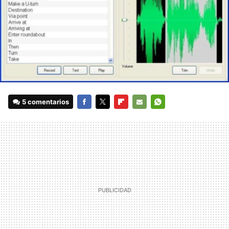
5 comentarios
FACEBOOK
TWITTER
FLIPBOARD
E-
WHATSAPP
MAIL