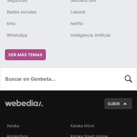
Seguridad
Genbeta dev
Redes sociales
Laboral
timo
Netflix
WhatsApp
Inteligencia Artificial
VER MÁS TEMAS
BUSC
SUBIR
Xataka
Xataka Móvil
Applesfera
Xataka Smart Home