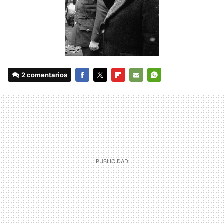
2 comentarios
FACEBOOK
TWITTER
FLIPBOARD
E-
WHATSAPP
MAIL