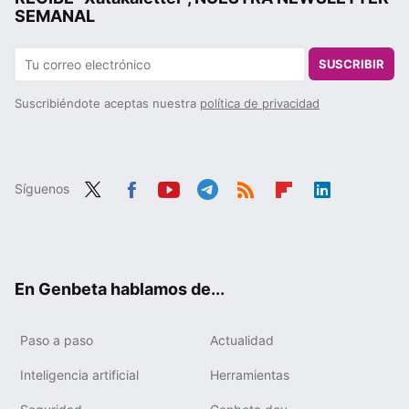
SEMANAL
SUSCRIBIR
Suscribiéndote aceptas nuestra
política de privacidad
Síguenos
Twit
Fac
You
Tele
RSS
Flip
Link
ter
ebo
tub
gra
boa
edIn
ok
e
m
rd
En Genbeta hablamos de...
Paso a paso
Actualidad
Inteligencia artificial
Herramientas