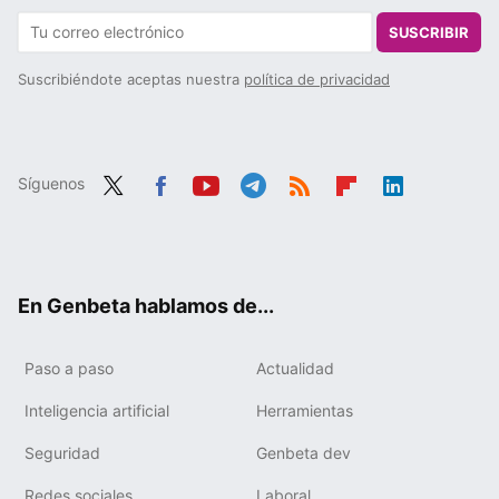
SUSCRIBIR
Suscribiéndote aceptas nuestra
política de privacidad
Síguenos
Twit
Fac
You
Tele
RSS
Flip
Link
ter
ebo
tub
gra
boa
edIn
ok
e
m
rd
En Genbeta hablamos de...
Paso a paso
Actualidad
Inteligencia artificial
Herramientas
Seguridad
Genbeta dev
Redes sociales
Laboral