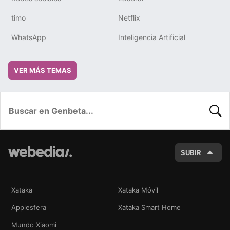
timo
Netflix
WhatsApp
Inteligencia Artificial
VER MÁS TEMAS
BUSC
SUBIR
Xataka
Xataka Móvil
Applesfera
Xataka Smart Home
Mundo Xiaomi