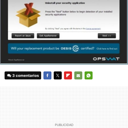
3 comentarios
FACEBOOK
TWITTER
FLIPBOARD
E-
WHATSAPP
MAIL