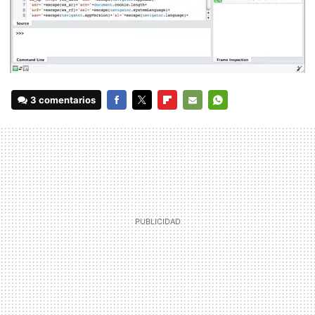
3 comentarios
FACEBOOK
TWITTER
FLIPBOARD
E-
WHATSAPP
MAIL