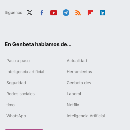
Síguenos
Twit
Fac
You
Tele
RSS
Flip
Link
ter
ebo
tub
gra
boa
edIn
ok
e
m
rd
En Genbeta hablamos de...
Paso a paso
Actualidad
Inteligencia artificial
Herramientas
Seguridad
Genbeta dev
Redes sociales
Laboral
timo
Netflix
WhatsApp
Inteligencia Artificial