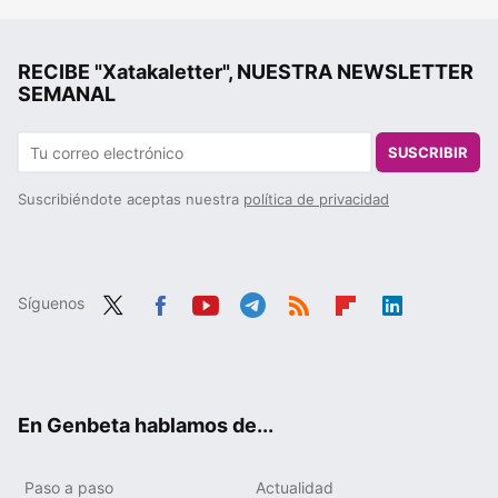
RECIBE "Xatakaletter", NUESTRA NEWSLETTER
SEMANAL
SUSCRIBIR
Suscribiéndote aceptas nuestra
política de privacidad
Síguenos
Twit
Fac
You
Tele
RSS
Flip
Link
ter
ebo
tub
gra
boa
edIn
ok
e
m
rd
En Genbeta hablamos de...
Paso a paso
Actualidad