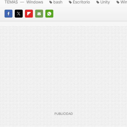
TEMAS
Windows
bash
Escritorio
Unity
Wi
FACEBOOK
TWITTER
FLIPBOARD
E-
WHATSAPP
MAIL