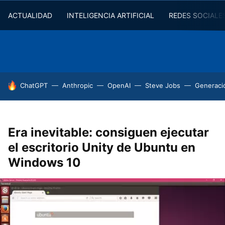
ACTUALIDAD
INTELIGENCIA ARTIFICIAL
REDES SOCIALE
HOY SE HABLA DE
ChatGPT
Anthropic
OpenAI
Steve Jobs
Generaci
Era inevitable: consiguen ejecutar
el escritorio Unity de Ubuntu en
Windows 10