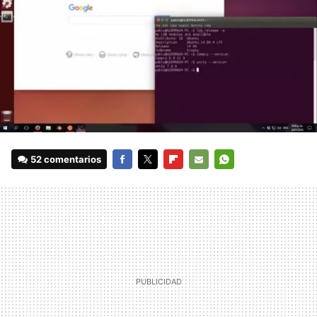
52 comentarios
FACEBOOK
TWITTER
FLIPBOARD
E-
WHATSAPP
MAIL