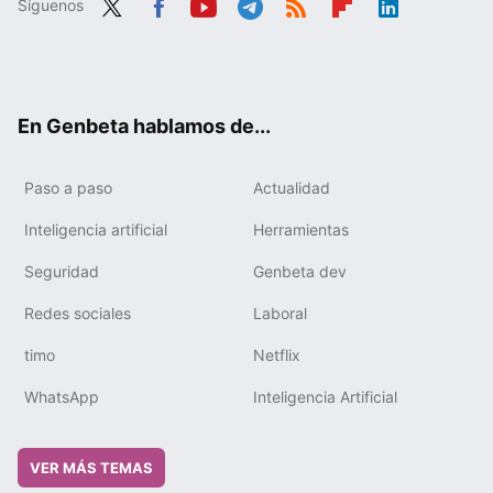
Síguenos
Twit
Fac
You
Tele
RSS
Flip
Link
ter
ebo
tub
gra
boa
edIn
ok
e
m
rd
En Genbeta hablamos de...
Paso a paso
Actualidad
Inteligencia artificial
Herramientas
Seguridad
Genbeta dev
Redes sociales
Laboral
timo
Netflix
WhatsApp
Inteligencia Artificial
VER MÁS TEMAS