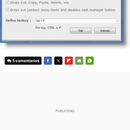
5 comentarios
FACEBOOK
TWITTER
FLIPBOARD
E-
WHATSAPP
MAIL