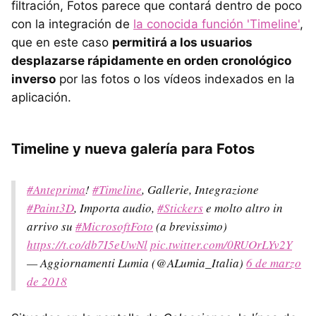
filtración, Fotos parece que contará dentro de poco
con la integración de
la conocida función 'Timeline'
,
que en este caso
permitirá a los usuarios
desplazarse rápidamente en orden cronológico
inverso
por las fotos o los vídeos indexados en la
aplicación.
Timeline y nueva galería para Fotos
#Anteprima
!
#Timeline
, Gallerie, Integrazione
#Paint3D
, Importa audio,
#Stickers
e molto altro in
arrivo su
#MicrosoftFoto
(a brevissimo)
https://t.co/db7I5eUwNl
pic.twitter.com/0RUOrLYv2Y
— Aggiornamenti Lumia (@ALumia_Italia)
6 de marzo
de 2018