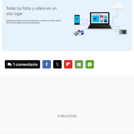
1 comentario
FACEBOOK
TWITTER
FLIPBOARD
E-
WHATSAPP
MAIL