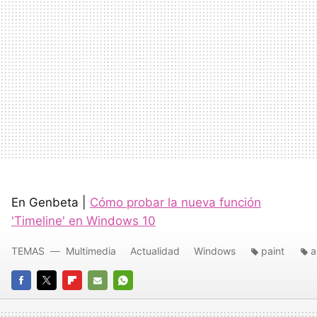
En Genbeta |
Cómo probar la nueva función
'Timeline' en Windows 10
TEMAS
Multimedia
Actualidad
Windows
paint
a
FACEBOOK
TWITTER
FLIPBOARD
E-
WHATSAPP