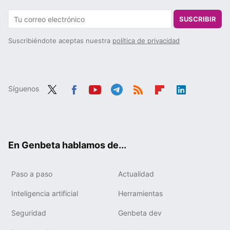
SUSCRIBIR
Suscribiéndote aceptas nuestra
política de privacidad
Síguenos
Twit
Fac
You
Tele
RSS
Flip
Link
ter
ebo
tub
gra
boa
edIn
ok
e
m
rd
En Genbeta hablamos de...
Paso a paso
Actualidad
Inteligencia artificial
Herramientas
Seguridad
Genbeta dev