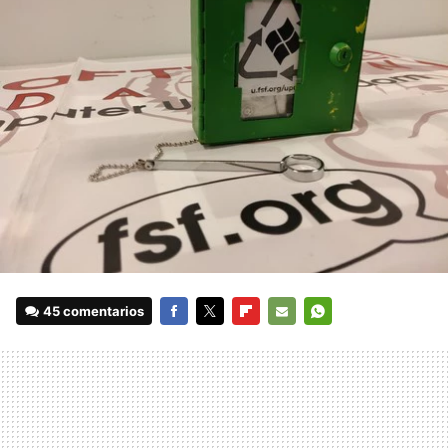
45 comentarios
FACEBOOK
TWITTER
FLIPBOARD
E-
WHATSAPP
MAIL