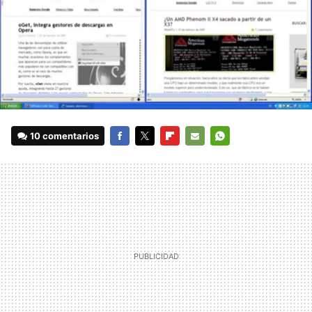
10 comentarios
FACEBOOK
TWITTER
FLIPBOARD
E-
WHATSAPP
MAIL