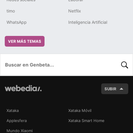
timo
Netflix
WhatsApp
Inteligencia Artificial
VER MÁS TEMAS
BUSC
SUBIR
Xataka
Xataka Móvil
Applesfera
Xataka Smart Home
Mundo Xiaomi