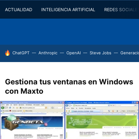
ACTUALIDAD
INTELIGENCIA ARTIFICIAL
REDES SOCIALE
HOY SE HABLA DE
ChatGPT
Anthropic
OpenAI
Steve Jobs
Generaci
Gestiona tus ventanas en Windows
con Maxto