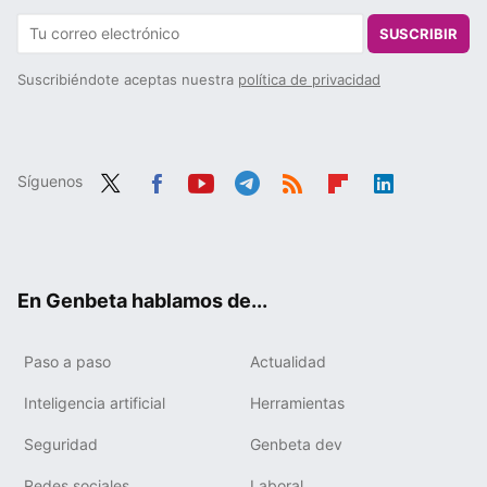
SUSCRIBIR
Suscribiéndote aceptas nuestra
política de privacidad
Síguenos
Twit
Fac
You
Tele
RSS
Flip
Link
ter
ebo
tub
gra
boa
edIn
ok
e
m
rd
En Genbeta hablamos de...
Paso a paso
Actualidad
Inteligencia artificial
Herramientas
Seguridad
Genbeta dev
Redes sociales
Laboral