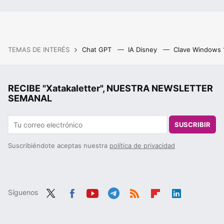
TEMAS DE INTERÉS
Chat GPT
IA Disney
Clave Windows
RECIBE "Xatakaletter", NUESTRA NEWSLETTER
SEMANAL
SUSCRIBIR
Suscribiéndote aceptas nuestra
política de privacidad
Síguenos
Twit
Fac
You
Tele
RSS
Flip
Link
ter
ebo
tub
gra
boa
edIn