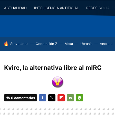
ACTUALIDAD
INTELIGENCIA ARTIFICIAL
REDES SOCIALE
HOY SE HABLA DE
Steve Jobs
Generación Z
Meta
Ucrania
Android
Kvirc, la alternativa libre al mIRC
6 comentarios
FACEBOOK
TWITTER
FLIPBOARD
E-
WHATSAPP
MAIL