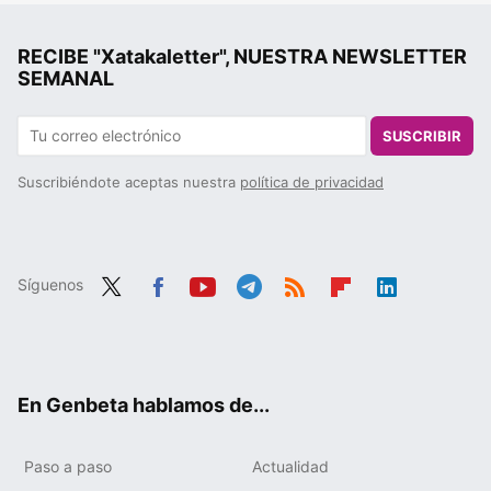
RECIBE "Xatakaletter", NUESTRA NEWSLETTER
SEMANAL
SUSCRIBIR
Suscribiéndote aceptas nuestra
política de privacidad
Síguenos
Twit
Fac
You
Tele
RSS
Flip
Link
ter
ebo
tub
gra
boa
edIn
ok
e
m
rd
En Genbeta hablamos de...
Paso a paso
Actualidad