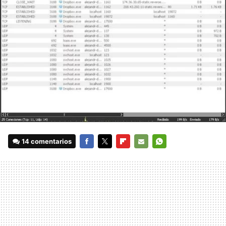
14 comentarios
FACEBOOK
TWITTER
FLIPBOARD
E-
WHATSAPP
MAIL