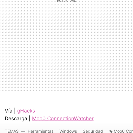
Vía |
gHacks
Descarga |
Moo0 ConnectionWatcher
TEMAS
Herramientas
Windows
Seguridad
Moo0 Con