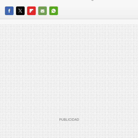
FACEBOOK
TWITTER
FLIPBOARD
E-
WHATSAPP
MAIL